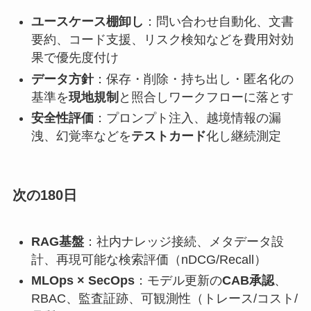
ユースケース棚卸し
：問い合わせ自動化、文書
要約、コード支援、リスク検知などを費用対効
果で優先度付け
データ方針
：保存・削除・持ち出し・匿名化の
基準を
現地規制
と照合しワークフローに落とす
安全性評価
：プロンプト注入、越境情報の漏
洩、幻覚率などを
テストカード
化し継続測定
次の180日
RAG基盤
：社内ナレッジ接続、メタデータ設
計、再現可能な検索評価（nDCG/Recall）
MLOps × SecOps
：モデル更新の
CAB承認
、
RBAC、監査証跡、可観測性（トレース/コスト/