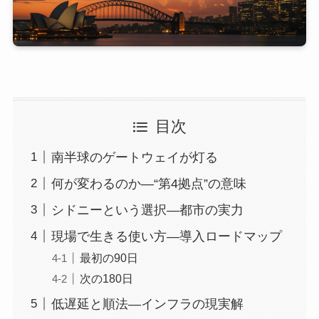
目次
南半球のゲートウェイが灯る
何が変わるのか—“第4拠点”の意味
シドニーという選択—都市の実力
現場で生きる使い方—導入ロードマップ
最初の90日
次の180日
低遅延と順法—インフラの現実解