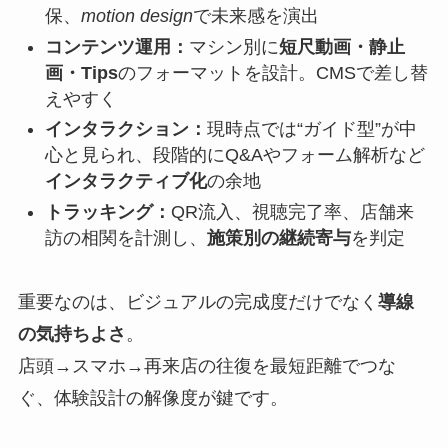
保、
motion design
で未来感を演出
コンテンツ運用：
マシン別に
短尺動画・静止
画・Tips
のフォーマットを設計。CMSで差し替
えやすく
インタラクション：
現時点では“ガイド型”が中
心と見られ、段階的にQ&Aやフォーム解析など
インタラクティブ化
の余地
トラッキング：
QR流入、視聴完了率、店舗来
訪の相関を計測し、
施策別の継続寄与
を判定
重要なのは、ビジュアルの完成度だけでなく
導線
の気持ちよさ
。
店頭→スマホ→再来店の往復を最短距離でつな
ぐ、体験設計の解像度が鍵です。