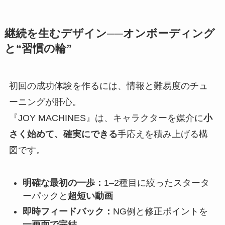
継続を生むデザイン──オンボーディング
と“習慣の輪”
初回の成功体験を作るには、情報と難易度のチュ
ーニングが肝心。
『JOY MACHINES』は、キャラクターを媒介に
小
さく始めて、確実にできる
手応えを積み上げる構
図です。
明確な最初の一歩：
1–2種目に絞ったスタータ
ーパックと
超短い動画
即時フィードバック：
NG例と修正ポイントを
一画面で完結