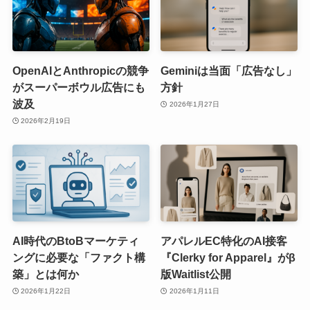
OpenAIとAnthropicの競争
Geminiは当面「広告なし」
がスーパーボウル広告にも
方針
波及
2026年1月27日
2026年2月19日
AI時代のBtoBマーケティ
アパレルEC特化のAI接客
ングに必要な「ファクト構
『Clerky for Apparel』がβ
築」とは何か
版Waitlist公開
2026年1月22日
2026年1月11日