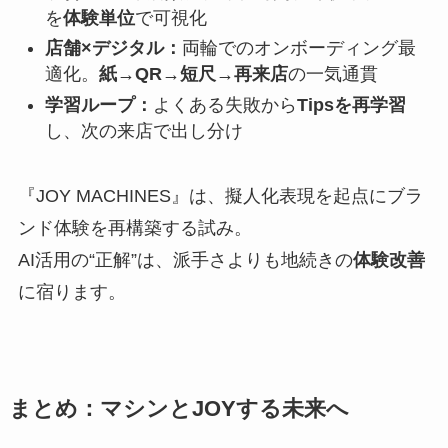
を
体験単位
で可視化
店舗×デジタル：
両輪でのオンボーディング最
適化。
紙→QR→短尺→再来店
の一気通貫
学習ループ：
よくある失敗から
Tipsを再学習
し、次の来店で出し分け
『JOY MACHINES』は、擬人化表現を起点にブラ
ンド体験を再構築する試み。
AI活用の“正解”は、派手さよりも地続きの
体験改善
に宿ります。
まとめ：マシンとJOYする未来へ