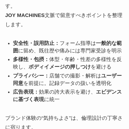
す。
JOY MACHINES
文脈で留意すべきポイントを整理
します。
安全性・誤用防止：
フォーム指導は
一般的な範
囲
に留め、既往歴や痛みには専門家受診を明示
多様性・包摂：
体型・年齢・性差の多様性を反
映し、
ボディイメージの押しつけ
を避ける
プライバシー：
店舗での撮影・解析は
ユーザー
同意
を前提に。記録データの扱いを透明化
広告表現：
効果の誇大表示を避け、
エビデンス
に基づく表現
に統一
ブランド体験の“気持ちよさ”は、倫理設計の丁寧さ
に宿ります。