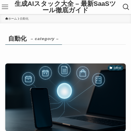
生成AIスタック大全 – 最新SaaSツ
ール徹底ガイド
ホーム
自動化
自動化
– category –
自動化