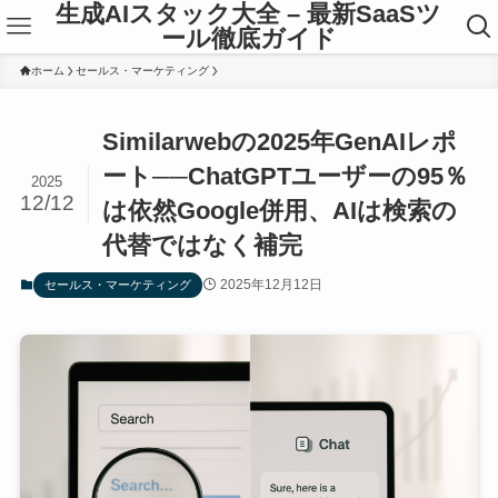
生成AIスタック大全 – 最新SaaSツ
ール徹底ガイド
ホーム
セールス・マーケティング
Similarwebの2025年GenAIレポ
ート──ChatGPTユーザーの95％
2025
12/12
は依然Google併用、AIは検索の
代替ではなく補完
2025年12月12日
セールス・マーケティング