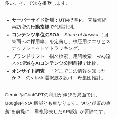
多い。そこで次を推奨します。
サーバーサイド計測
：UTM標準化、直帰短縮・
再訪増の
行動指標
で代理計測。
コンテンツ単位のSOA
：
Share of Answer
（回
答面への採用率）を定義し、検証用クエリとス
ナップショットでトラッキング。
ブランドリフト
：指名検索、用語検索、FAQ流
入の増減を
AIコンテンツ公開前後
で比較。
オンサイト調査
：「どこでこの情報を知った
か？」の< b>AI選択肢を設け、母集団推計。
GeminiやChatGPTの利用が伸びる局面では、
Google内のAI機能とも重なります。
“AIと検索の重
複”
を前提に、重複除去したKPI設計が要諦です。