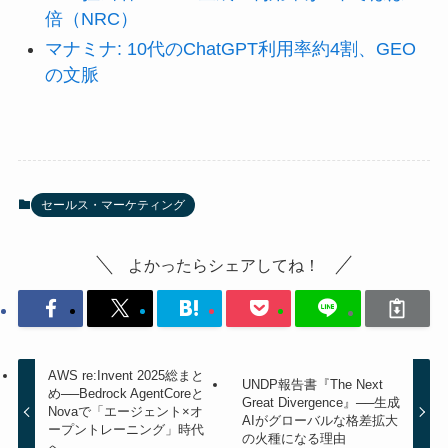
倍（NRC）
マナミナ: 10代のChatGPT利用率約4割、GEO
の文脈
セールス・マーケティング
よかったらシェアしてね！
AWS re:Invent 2025総まと
UNDP報告書『The Next
め──Bedrock AgentCoreと
Great Divergence』──生成
Novaで「エージェント×オ
AIがグローバルな格差拡大
ープントレーニング」時代
の火種になる理由
へ