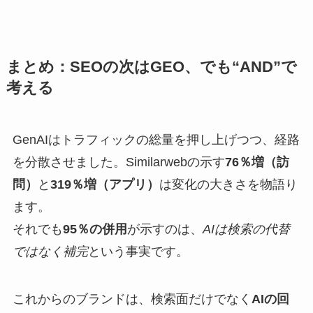
まとめ：SEOの次はGEO、でも“AND”で
考える
GenAIはトラフィックの総量を押し上げつつ、経路
を分散させました。Similarwebの示す
76％増（訪
問）
と
319％増（アプリ）
は変化の大きさを物語り
ます。
それでも
95％の併用
が示すのは、
AIは検索の代替
ではなく補完
という事実です。
これからのブランドは、検索面だけでなく
AIの回