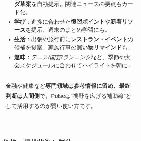
ダ草案
を自動提示。関連ニュースの要点もカー
ド化。
学び
：進捗に合わせた
復習ポイント
や
新着リソ
ース
を提示。週末のまとめ学習にも。
生活
：出張や旅行前に
レストラン・イベント
の
候補を提案。家族行事の
買い物リマインド
も。
趣味
：
テニス/園芸/ランニング
など、季節や大
会スケジュールに合わせてハイライトを朝に。
金融や健康など
専門領域は参考情報に留め、最終
判断は人間側
で。Pulseは“視野を広げる補助線”と
して活用するのが賢い使い方です。