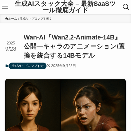
生成AIスタック大全 – 最新SaaSツ
ール徹底ガイド
ホーム
生成AI・プロンプト術
Wan-AI『Wan2.2-Animate-14B』
2025
公開—キャラのアニメーション/置
9/28
換を統合する14Bモデル
2025年9月28日
生成AI・プロンプト術