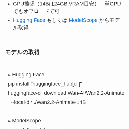
GPU推奨（14Bは24GB VRAM目安）。単GPU
でもオフロードで可
Hugging Face
もしくは
ModelScope
からモデ
ル取得
モデルの取得
# Hugging Face

pip install "huggingface_hub[cli]"

huggingface-cli download Wan-AI/Wan2.2-Animate-14
  --local-dir ./Wan2.2-Animate-14B

# ModelScope
