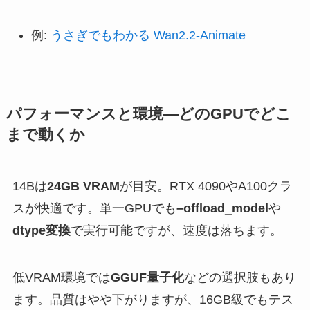
例:
うさぎでもわかる Wan2.2-Animate
パフォーマンスと環境—どのGPUでどこ
まで動くか
14Bは
24GB VRAM
が目安。RTX 4090やA100クラ
スが快適です。単一GPUでも
–offload_model
や
dtype変換
で実行可能ですが、速度は落ちます。
低VRAM環境では
GGUF量子化
などの選択肢もあり
ます。品質はやや下がりますが、16GB級でもテス