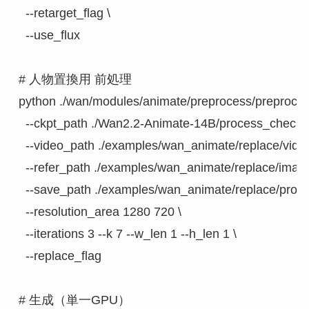
  --retarget_flag \

  --use_flux

# 人物置換用 前処理

python ./wan/modules/animate/preprocess/preprocess
  --ckpt_path ./Wan2.2-Animate-14B/process_checkpoi
  --video_path ./examples/wan_animate/replace/video
  --refer_path ./examples/wan_animate/replace/image.
  --save_path ./examples/wan_animate/replace/proces
  --resolution_area 1280 720 \

  --iterations 3 --k 7 --w_len 1 --h_len 1 \

  --replace_flag

# 生成（単一GPU）
