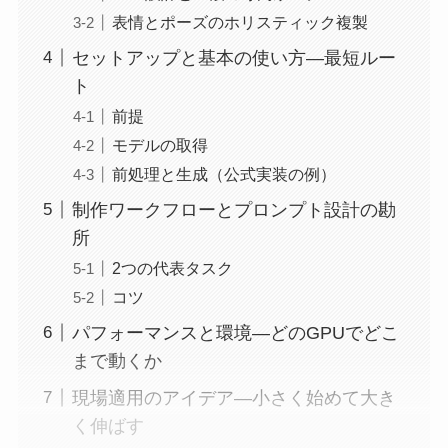
表情とポーズのホリスティック複製
セットアップと基本の使い方—最短ルー
ト
前提
モデルの取得
前処理と生成（公式実装の例）
制作ワークフローとプロンプト設計の勘
所
2つの代表タスク
コツ
パフォーマンスと環境—どのGPUでどこ
まで動くか
現場適用のアイデア—小さく始めて大き
く伸ばす