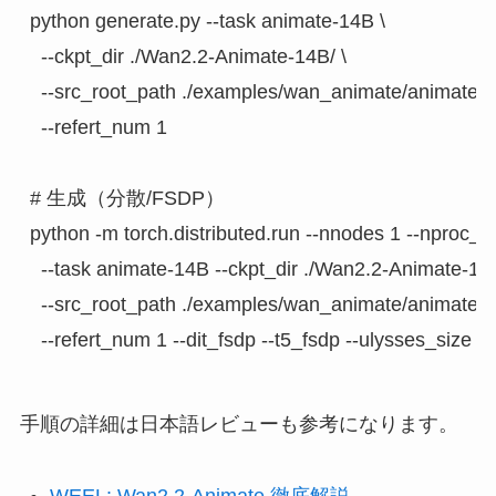
python generate.py --task animate-14B \

  --ckpt_dir ./Wan2.2-Animate-14B/ \

  --src_root_path ./examples/wan_animate/animate/pr
  --refert_num 1

# 生成（分散/FSDP）

python -m torch.distributed.run --nnodes 1 --nproc_p
  --task animate-14B --ckpt_dir ./Wan2.2-Animate-14B/
  --src_root_path ./examples/wan_animate/animate/pr
手順の詳細は日本語レビューも参考になります。