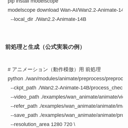
pip install modelscope

modelscope download Wan-AI/Wan2.2-Animate-14B \
前処理と生成（公式実装の例）
# アニメーション（動作模倣）用 前処理

python ./wan/modules/animate/preprocess/preprocess
  --ckpt_path ./Wan2.2-Animate-14B/process_checkpoi
  --video_path ./examples/wan_animate/animate/vide
  --refer_path ./examples/wan_animate/animate/image
  --save_path ./examples/wan_animate/animate/proces
  --resolution_area 1280 720 \
