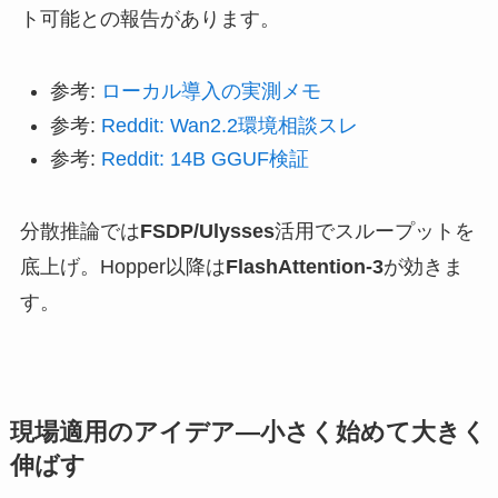
ト可能との報告があります。
参考:
ローカル導入の実測メモ
参考:
Reddit: Wan2.2環境相談スレ
参考:
Reddit: 14B GGUF検証
分散推論では
FSDP/Ulysses
活用でスループットを
底上げ。Hopper以降は
FlashAttention-3
が効きま
す。
現場適用のアイデア—小さく始めて大きく
伸ばす