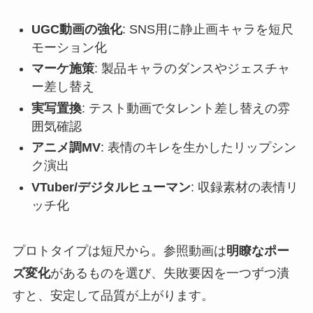
UGC動画の強化
: SNS用に静止画キャラを短尺
モーション化
マーケ施策
: 製品キャラのダンスやジェスチャ
ー差し替え
実写置換
: テスト動画でタレント差し替えの雰
囲気確認
アニメ調MV
: 表情のキレを生かしたリップシン
ク演出
VTuber/デジタルヒューマン
: 収録素材の表情リ
ッチ化
プロトタイプは短尺から。参照動画は
明瞭なポー
ズ変化
があるものを選び、失敗要因を一つずつ潰
すと、安定して品質が上がります。