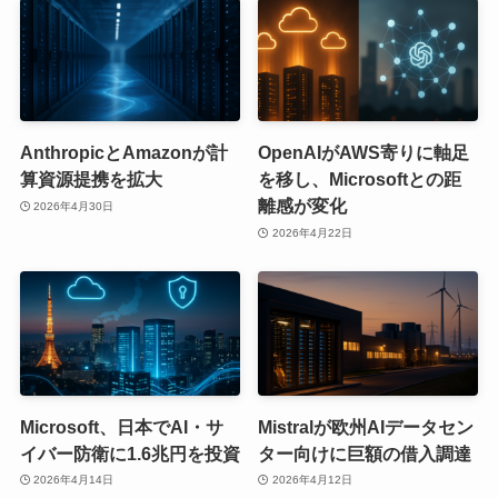
AnthropicとAmazonが計
OpenAIがAWS寄りに軸足
算資源提携を拡大
を移し、Microsoftとの距
離感が変化
2026年4月30日
2026年4月22日
Microsoft、日本でAI・サ
Mistralが欧州AIデータセン
イバー防衛に1.6兆円を投資
ター向けに巨額の借入調達
2026年4月14日
2026年4月12日