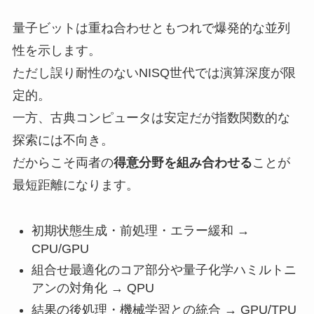
量子ビットは重ね合わせともつれで爆発的な並列
性を示します。
ただし誤り耐性のないNISQ世代では演算深度が限
定的。
一方、古典コンピュータは安定だが指数関数的な
探索には不向き。
だからこそ両者の
得意分野を組み合わせる
ことが
最短距離になります。
初期状態生成・前処理・エラー緩和 →
CPU/GPU
組合せ最適化のコア部分や量子化学ハミルトニ
アンの対角化 → QPU
結果の後処理・機械学習との統合 → GPU/TPU