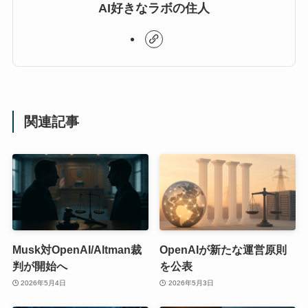
AI好きなラボの住人
関連記事
Musk対OpenAI/Altman裁
OpenAIが新たな運営原則
判が開始へ
を公表
2026年5月4日
2026年5月3日