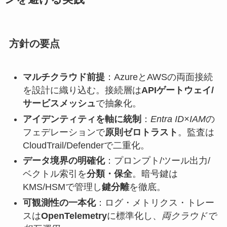
方針の要点
マルチクラウド前提
：AzureとAWSの両面接続
を設計に織り込む。接続層は
APIゲートウェイ/
サービスメッシュ
で抽象化。
アイデンティティを軸に統制
：
Entra ID×IAM
の
フェデレーションで
原則ゼロトラスト
。監査は
CloudTrail/Defenderで二重化。
データ境界の明確化
：プロンプト/ツール出力/
ベクトル索引を
分類・保全
。暗号鍵は
KMS/HSMで管理し
鍵分離
を徹底。
可観測性の一本化
：ログ・メトリクス・トレー
スは
OpenTelemetry
に標準化し、
両クラウドで