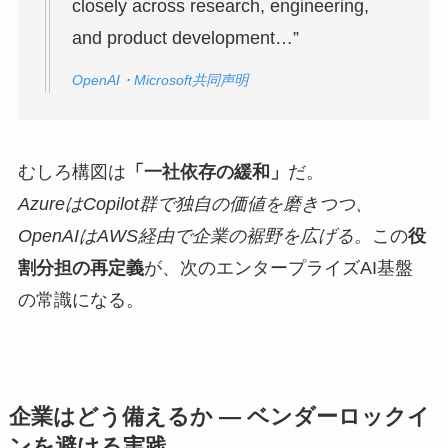
closely across research, engineering,
and product development…”
OpenAI・Microsoft共同声明
むしろ構図は
「一社依存の緩和」
だ。
AzureはCopilot群で独自の価値を磨きつつ、
OpenAIはAWS経由で企業の裾野を広げる。
この
役
割分担の再定義
が、次のエンタープライズAI基盤
の常識になる。
企業はどう備えるか — ベンダーロックイ
ンを避ける実践