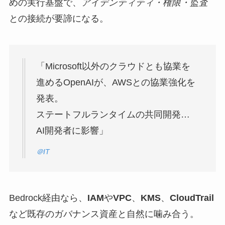
めの実行基盤で、
アイデンティティ・権限・監査
との接続が要諦になる。
「Microsoft以外のクラウドとも協業を
進めるOpenAIが、AWSとの協業強化を
発表。
ステートフルランタイムの共同開発…
AI開発者に影響」
＠IT
Bedrock経由なら、
IAM
や
VPC
、
KMS
、
CloudTrail
など既存のガバナンス資産と自然に噛み合う。