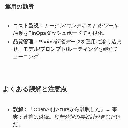
運用の勘所
コスト監視
：
トークン/コンテキスト窓/ツール
回数
を
FinOpsダッシュボード
で可視化。
品質管理
：
Rubric/評価データ
を運用に溶け込ま
せ、
モデル/プロンプト/ルーティング
を継続チ
ューニング。
よくある誤解と注意点
誤解：
「OpenAIはAzureから離脱した」→
事
実：
連携は継続。
役割分担の再設計
が進むだけ
だ。