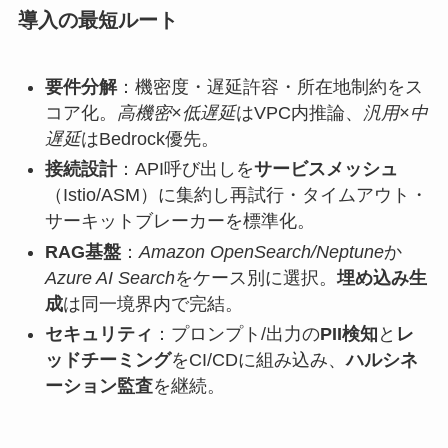
導入の最短ルート
要件分解
：機密度・遅延許容・所在地制約をス
コア化。
高機密×低遅延
はVPC内推論、
汎用×中
遅延
はBedrock優先。
接続設計
：API呼び出しを
サービスメッシュ
（Istio/ASM）に集約し再試行・タイムアウト・
サーキットブレーカーを標準化。
RAG基盤
：
Amazon OpenSearch/Neptune
か
Azure AI Search
をケース別に選択。
埋め込み生
成
は同一境界内で完結。
セキュリティ
：プロンプト/出力の
PII検知
と
レ
ッドチーミング
をCI/CDに組み込み、
ハルシネ
ーション監査
を継続。