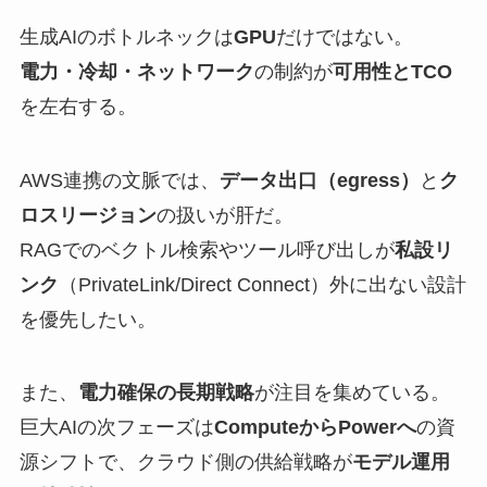
生成AIのボトルネックは
GPU
だけではない。
電力・冷却・ネットワーク
の制約が
可用性とTCO
を左右する。
AWS連携の文脈では、
データ出口（egress）
と
ク
ロスリージョン
の扱いが肝だ。
RAGでのベクトル検索やツール呼び出しが
私設リ
ンク
（PrivateLink/Direct Connect）外に出ない設計
を優先したい。
また、
電力確保の長期戦略
が注目を集めている。
巨大AIの次フェーズは
ComputeからPowerへ
の資
源シフトで、クラウド側の供給戦略が
モデル運用