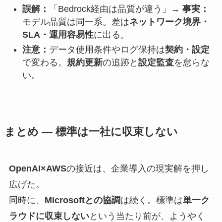
誤解：
「Bedrock経由は品質が違う」→
事実：
モデル品質は同一系。差は
ネットワーク境界・
SLA・運用容易性
に出る。
注意：
データ使用条件やログ保持は
契約・設定
で変わる。
規約更新
の追跡と
設定監査
を怠らな
い。
まとめ — 標準は一社に収束しない
OpenAI×AWS
の接近は、企業導入の現実解を押し
広げた。
同時に、
Microsoftとの協調
は続く。標準は
単一ク
ラウドに収束しない
という当たり前が、ようやく