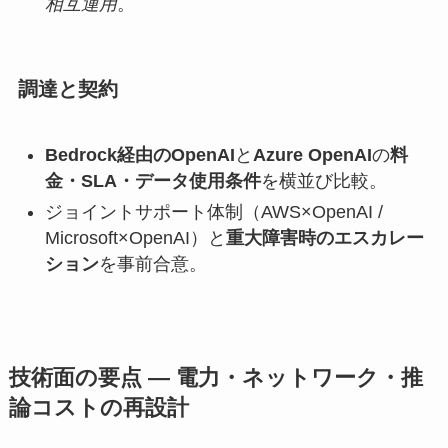
相互運用
。
調達と契約
Bedrock経由のOpenAI
と
Azure OpenAI
の
料
金・SLA・データ使用条件
を横並び比較。
ジョイントサポート体制（AWS×OpenAI /
Microsoft×OpenAI）と
重大障害時のエスカレー
ション
を事前合意。
技術面の要点 — 電力・ネットワーク・推
論コストの再設計