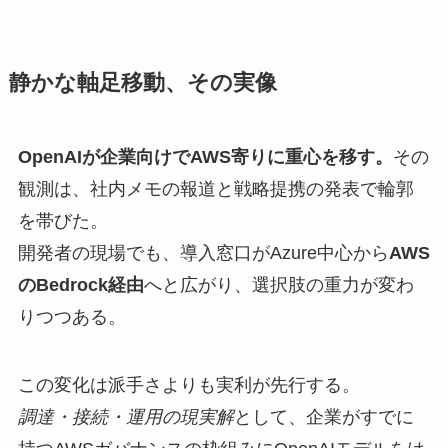
静かな軸足移動、その実像
OpenAIが企業向けでAWS寄りに重心を移す。
その
観測は、社内メモの報道と戦略提携の発表で輪郭
を帯びた。
開発者の現場でも、導入窓口がAzure中心から
AWS
のBedrock経由
へと広がり、選択肢の重力が変わ
りつつある。
この変化は派手さよりも実利が先行する。
調達・接続・運用の現実解
として、企業がすでに