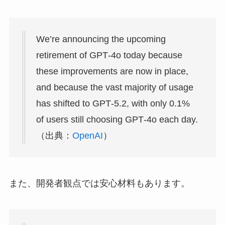
We’re announcing the upcoming
retirement of GPT‑4o today because
these improvements are now in place,
and because the vast majority of usage
has shifted to GPT‑5.2, with only 0.1%
of users still choosing GPT‑4o each day.
（出典：
OpenAI
）
また、開発者観点では安心材料もあります。