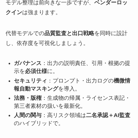
モデル整理は前向きな一歩ですが、
ベンダーロッ
クイン
は強まります。
代替モデルでの
品質監査と出口戦略
を同時に設計
し、依存度を可視化しましょう。
ガバナンス
：出力の説明責任、引用・根拠の提
示を
必須仕様
に。
セキュリティ
：プロンプト・出力ログの
機微情
報自動マスキング
を導入。
法務・版権
：生成物の帰属・ライセンス表記・
第三者素材の扱いを最新化。
人間の関与
：高リスク領域は
二名承認＋AI監査
のハイブリッドで。