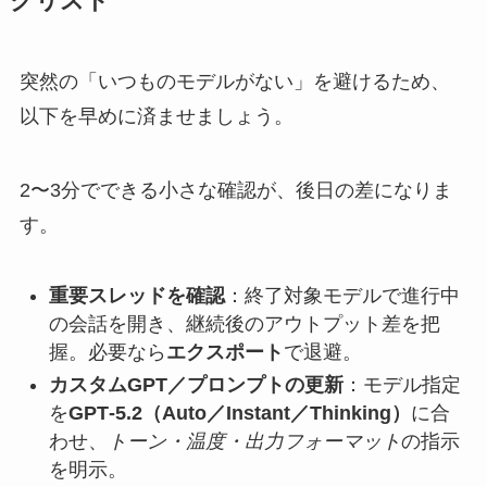
クリスト
突然の「いつものモデルがない」を避けるため、
以下を早めに済ませましょう。
2〜3分でできる小さな確認が、後日の差になりま
す。
重要スレッドを確認
：終了対象モデルで進行中
の会話を開き、継続後のアウトプット差を把
握。必要なら
エクスポート
で退避。
カスタムGPT／プロンプトの更新
：モデル指定
を
GPT‑5.2（Auto／Instant／Thinking）
に合
わせ、
トーン・温度・出力フォーマット
の指示
を明示。