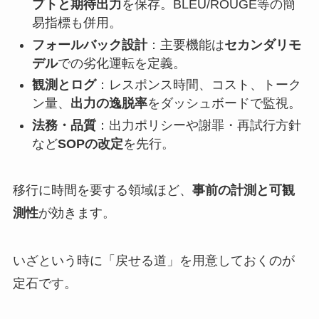
プトと期待出力
を保存。BLEU/ROUGE等の簡
易指標も併用。
フォールバック設計
：主要機能は
セカンダリモ
デル
での劣化運転を定義。
観測とログ
：レスポンス時間、コスト、トーク
ン量、
出力の逸脱率
をダッシュボードで監視。
法務・品質
：出力ポリシーや謝罪・再試行方針
など
SOPの改定
を先行。
移行に時間を要する領域ほど、
事前の計測と可観
測性
が効きます。
いざという時に「戻せる道」を用意しておくのが
定石です。