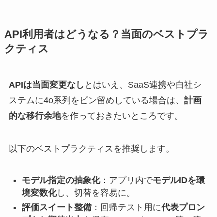
API利用者はどうなる？当面のベストプラ
クティス
APIは当面変更なし
とはいえ、SaaS連携や自社シ
ステムに4o系列をピン留めしている場合は、
計画
的な移行余地
を作っておきたいところです。
以下のベストプラクティスを推奨します。
モデル指定の抽象化
：アプリ内で
モデルIDを環
境変数化
し、切替を容易に。
評価スイート整備
：回帰テスト用に
代表プロン