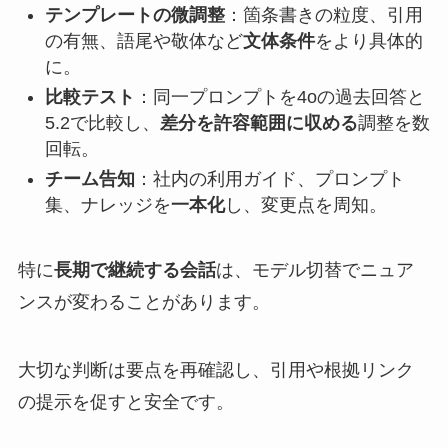
テンプレートの微調整
：箇条書きの粒度、引用
の有無、語尾や敬体など
文体条件
をより具体的
に。
比較テスト
：同一プロンプトを4oの過去回答と
5.2で比較し、
差分を許容範囲に収める
調整を数
回転。
チーム告知
：社内の利用ガイド、プロンプト
集、ナレッジを
一本化
し、変更点を周知。
特に
長期で継続する会話
は、モデル切替でニュア
ンスが変わることがあります。
大切な判断は要点を再確認し、引用や根拠リンク
の提示を促すと安全です。