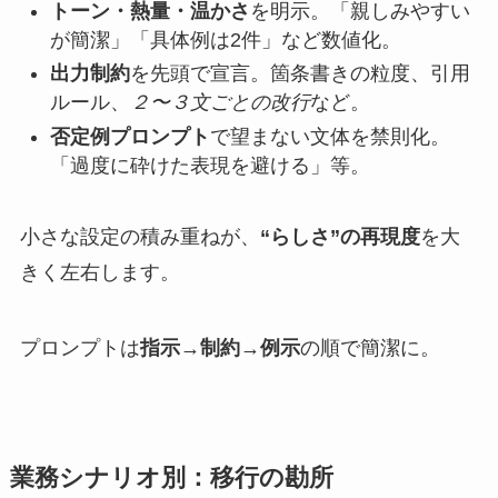
トーン・熱量・温かさ
を明示。「親しみやすい
が簡潔」「具体例は2件」など数値化。
出力制約
を先頭で宣言。箇条書きの粒度、引用
ルール、
２〜３文ごとの改行
など。
否定例プロンプト
で望まない文体を禁則化。
「過度に砕けた表現を避ける」等。
小さな設定の積み重ねが、
“らしさ”の再現度
を大
きく左右します。
プロンプトは
指示→制約→例示
の順で簡潔に。
業務シナリオ別：移行の勘所