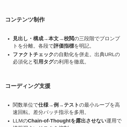
コンテンツ制作
見出し・構成→本文→校閲
の三段階でプロンプ
トを分離。各段で
評価指標
を明記。
ファクトチェック
の自動化を併走。出典URLの
必須化と
引用タグ
の利用を徹底。
コーディング支援
関数単位で
仕様→例→テスト
の最小ループを高
速回転。差分パッチ指示を多用。
LLMの
Chain-of-Thoughtを露出させない
運用で