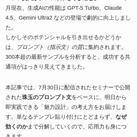
月現在、生成AIの性能は GPT-5 Turbo、Claude
4.5、Gemini Ultra2 などの登場で劇的に向上しまし
た。
しかしそのポテンシャルを引き出せるかどうか
は、
プロンプト（指示文）の質
に集約されます。
300本超の最新サンプルを分析すると、成功する共
通項がはっきり見えてきました。
本記事では、7月30日に配信されたセミナーで公開
された
珠玉のプロンプト文
をベースに、明日から
即実践できる「魅力設計」の考え方をお届けしま
す。単なるテンプレ貼り付けにとどまらず、
なぜ
効くのか
まで分解していくので、応用力も身につ
きます。