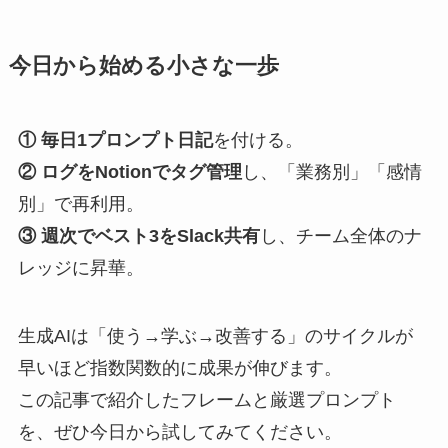
今日から始める小さな一歩
① 毎日1プロンプト日記
を付ける。
② ログをNotionでタグ管理
し、「業務別」「感情
別」で再利用。
③ 週次でベスト3をSlack共有
し、チーム全体のナ
レッジに昇華。
生成AIは「使う→学ぶ→改善する」のサイクルが
早いほど指数関数的に成果が伸びます。
この記事で紹介したフレームと厳選プロンプト
を、ぜひ今日から試してみてください。