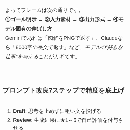
よってフレームは次の通りです。
①ゴール明示 → ②入力素材 → ③出力形式 → ④モ
デル固有の伸ばし方
Geminiであれば「図解をPNGで返す」、Claudeな
ら「8000字の長文で返す」など、
モデルの“好きな
仕事”を与える
ことがカギです。
プロンプト改良7ステップで精度を底上げ
Draft
: 思考を止めずに粗い文を投げる
Review
: 生成結果に★1～5で自己評価を付与さ
せる