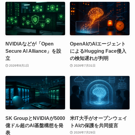
NVIDIAなどが「Open
OpenAIのAIエージェント
Secure AI Alliance」を設
によるHugging Face侵入
立
の検知遅れが判明
2026年8月1日
2026年7月31日
SK GroupとNVIDIAが5000
米IT大手がオープンウェイ
億ドル超のAI基盤構想を発
トAIの保護を共同提言
表
2026年7月29日