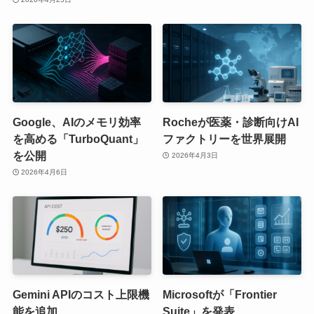
Google、AIのメモリ効率
Rocheが医薬・診断向けAI
を高める「TurboQuant」
ファクトリーを世界展開
を公開
2026年4月3日
2026年4月6日
Gemini APIのコスト上限機
Microsoftが「Frontier
能を追加
Suite」を発表