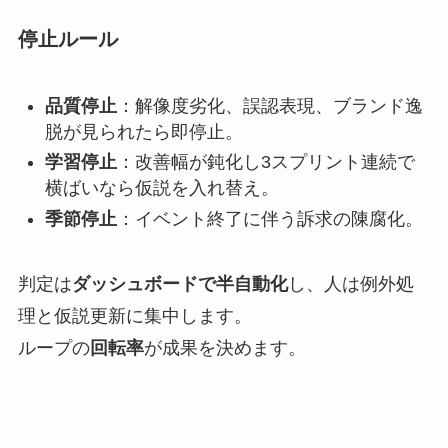
停止ルール
品質停止
：解像度劣化、誤認表現、ブランド逸
脱が見られたら即停止。
学習停止
：改善幅が鈍化し3スプリント連続で
横ばいなら仮説を入れ替え。
季節停止
：イベント終了に伴う訴求の陳腐化。
判定は
ダッシュボードで半自動化
し、人は例外処
理と仮説更新に集中します。
ループの
回転率
が成果を決めます。