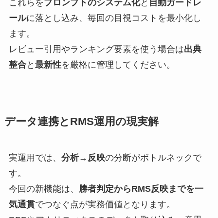
これらを
プロンプトのシステム化
と
自動ガードレ
ール
に落とし込み、毎回の目視コストを最小化し
ます。
レビュー引用やランキング要素を使う場合は
出典
整合
と
最新性
を厳格に管理してください。
データ連携とRMS運用の現実解
実運用では、
分析→反映
の分断がボトルネックで
す。
今回の新機能は、
勝者判定からRMS反映までを一
気通貫
でつなぐ点が実務価値となります。