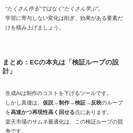
“たくさん作る”ではなく“たくさん学ぶ”。
学習に寄与しない変化は削ぎ、効果がある要素だ
けを積み上げましょう。
まとめ：ECの本丸は「検証ループの設
計」
生成AIは制作のコストを下げるツールです。
しかし真価は、
仮説→制作→検証→反映
のループ
を
高速かつ再現性高く回せる
点にあります。
楽天市場のサムネ最適化は、この検証ループの競
争です。