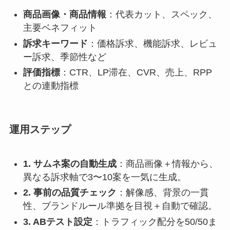
商品画像・商品情報
：代表カット、スペック、
主要ベネフィット
訴求キーワード
：価格訴求、機能訴求、レビュ
ー訴求、季節性など
評価指標
：CTR、LP滞在、CVR、売上、RPP
との連動指標
運用ステップ
1. サムネ案の自動生成
：商品画像＋情報から、
異なる訴求軸で3〜10案を一気に生成。
2. 事前の品質チェック
：解像感、背景の一貫
性、ブランドルール準拠を目視＋自動で確認。
3. ABテスト設定
：トラフィック配分を50/50ま