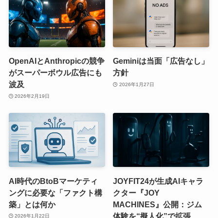
OpenAIとAnthropicの競争
Geminiは当面「広告なし」
がスーパーボウル広告にも
方針
波及
2026年1月27日
2026年2月19日
AI時代のBtoBマーケティ
JOYFIT24が生成AIキャラ
ングに必要な「ファクト構
クター『JOY
築」とは何か
MACHINES』公開：ジム
体験を“擬人化”で拡張
2026年1月22日