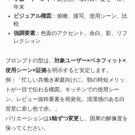
年末
ビジュアル構図
：俯瞰、接写、使用シーン、比
較
強調要素
：色面のアクセント、余白、影、リフ
レクション
プロンプトの型は、
対象ユーザー×ベネフィット×
使用シーン×証拠
を明示すると安定します。
例：「忙しい共働き家庭向けに、朝の時短メリッ
トが一目で伝わる構図。キッチンでの使用シー
ン。レビュー抜粋要素を視覚化。清潔感のある白
背景に差し色で赤。」
バリエーションは
1軸ずつ変更
し、因果の解像度を
保ってください。