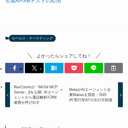
生成AI×ABテストの応用
セールス・マーケティング
よかったらシェアしてね！
RevCommが「MiiTel MCP
MetaがAIエージェント企
Server」βを公開: AIエージ
業Manusを買収：SNS
ェントから通話解析/CRM
内“実行型AI”の次の主戦場
連携を呼び出す