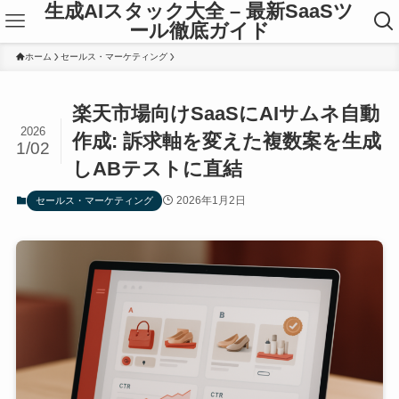
生成AIスタック大全 – 最新SaaSツ
ール徹底ガイド
ホーム
セールス・マーケティング
楽天市場向けSaaSにAIサムネ自動
2026
作成: 訴求軸を変えた複数案を生成
1/02
しABテストに直結
2026年1月2日
セールス・マーケティング