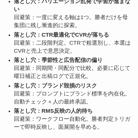
落とし穴：バリエーション乱発で学習が進まな
い
回避策：一度に変える軸は1つ。勝者だけを母
集団に残し漸進的に探索。
落とし穴：CTR最適化でCVRが落ちる
回避策：二段階判定。CTRで粗選別し、本選は
CVRと売上で意思決定。
落とし穴：季節性と広告配信の偏り
回避策：同期間・同配分で比較。必要に応じて
曜日補正と出稿ログで正規化。
落とし穴：ブランド毀損のリスク
回避策：プロンプトにブランド標準を内在化。
自動チェック＋人の最終承認。
落とし穴：RMS反映の人的待ち
回避策：ワークフロー自動化。勝者判定トリガ
ーで即時反映し、面展開を早める。