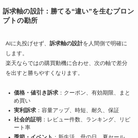
訴求軸の設計：勝てる“違い”を生むプロン
プトの勘所
AIに丸投げせず、
訴求軸の設計
を人間側で明確に
します。
楽天ならではの購買動機に合わせ、次の軸で差分
を出すと勝ちやすくなります。
価格・値引き訴求
：クーポン、有効期限、まと
め買い
実利訴求
：容量アップ、時短、耐久、保証
社会的証明
：レビュー件数、ランキング、リピ
ート率
季節・イベント
：新生活、母の日、夏セール、