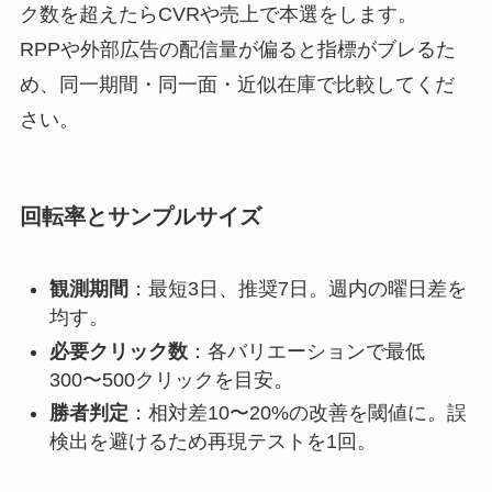
ク数を超えたらCVRや売上で本選をします。
RPPや外部広告の配信量が偏ると指標がブレるた
め、同一期間・同一面・近似在庫で比較してくだ
さい。
回転率とサンプルサイズ
観測期間
：最短3日、推奨7日。週内の曜日差を
均す。
必要クリック数
：各バリエーションで最低
300〜500クリックを目安。
勝者判定
：相対差10〜20%の改善を閾値に。誤
検出を避けるため再現テストを1回。