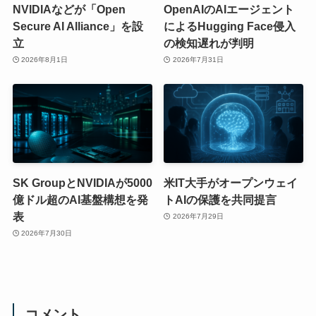
NVIDIAなどが「Open
OpenAIのAIエージェント
Secure AI Alliance」を設
によるHugging Face侵入
立
の検知遅れが判明
2026年8月1日
2026年7月31日
SK GroupとNVIDIAが5000
米IT大手がオープンウェイ
億ドル超のAI基盤構想を発
トAIの保護を共同提言
表
2026年7月29日
2026年7月30日
コメント