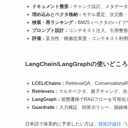
ドキュメント整形：
チャンク設計、メタデータ
埋め込みとベクタ格納：
モデル選定、次元数・正
検索・再ランキング：
BM25＋ベクタのハイ
プロンプト設計：
コンテキスト注入、引用整形
評価：
妥当性・根拠忠実度・コンテキスト利用
LangChain/LangGraphの使いどころ
LCEL/Chains：
RetrievalQA、Conversationa
Retrievers：
マルチベクタ、親子チャンク、合
LangGraph：
状態遷移でRAGフローを可視
Guardrails：
入力検証、回答ポリシー、脱線検知
日本語で体系的に予習したい方は、
技術評論社『La