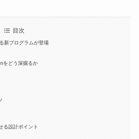
目次
を鍛える新プログラムが登場
ainをどう深掘るか
ろ
ツ
せる設計ポイント