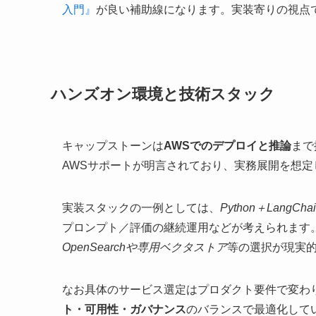
入門』
が良い補助線になります。実装寄りの視点
ハンズオン環境と技術スタック
キャップストーンは
AWSでのデプロイと推論
まで
AWSサポートが明言されており、実務展開を想定
実装スタックの一例としては、
Python＋LangChai
プロンプト／評価の継続運用などが考えられます
OpenSearchや専用ベクタストア
等の選択が現実
なお具体のサービス選定はプロダクト要件で変わ
ト・可用性・ガバナンス
のバランスで最適化して