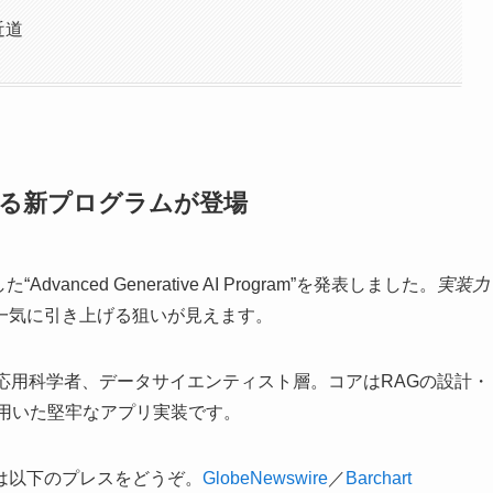
近道
を鍛える新プログラムが登場
Advanced Generative AI Program”を発表しました。
実装力
一気に引き上げる狙いが見えます。
応用科学者、データサイエンティスト層。コアはRAGの設計・
aphを用いた堅牢なアプリ実装です。
は以下のプレスをどうぞ。
GlobeNewswire
／
Barchart