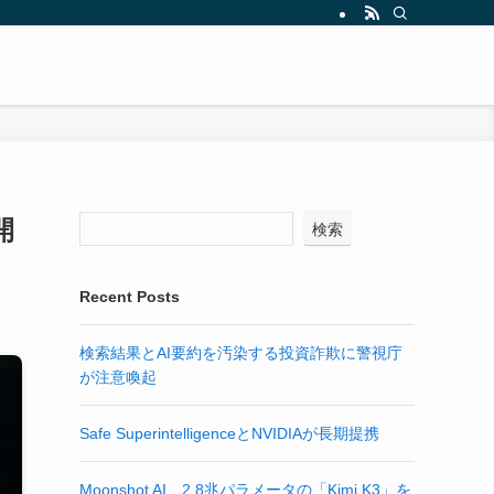
開
検索
Recent Posts
検索結果とAI要約を汚染する投資詐欺に警視庁
が注意喚起
Safe SuperintelligenceとNVIDIAが長期提携
Moonshot AI、2.8兆パラメータの「Kimi K3」を