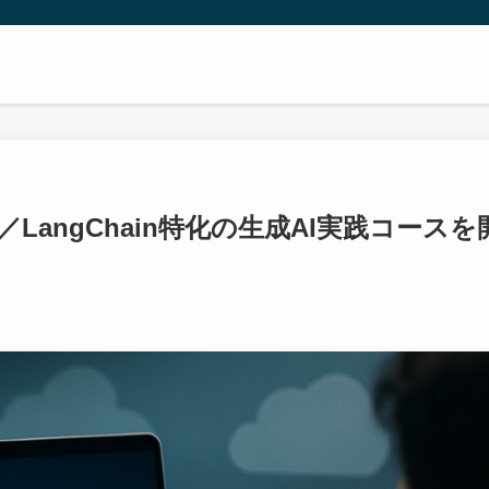
ツ
tがRAG／LangChain特化の生成AI実践コースを