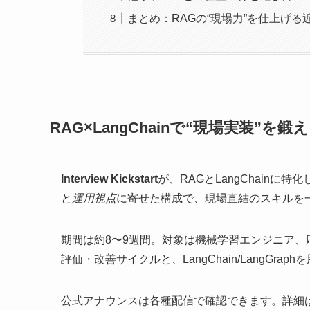
まとめ：RAGの“現場力”を仕上げる
RAG×LangChainで“現場実装”
Interview Kickstart
が、RAGとLangChainに特化した“
と
運用視点
に寄せた構成で、現場直結のスキルを
期間は約8〜9週間。対象は機械学習エンジニア、
評価・改善サイクルと、LangChain/LangGr
公式アナウンスは各種配信で確認できます。詳細