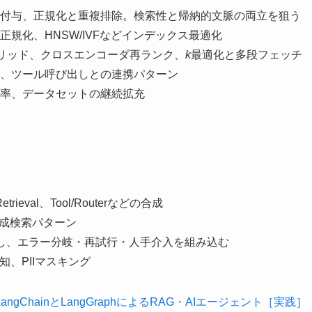
付与、正規化と重複排除。検索性と帰納的文脈の両立を狙う
規化、HNSW/IVFなどインデックス最適化
ブリッド、クロスエンコーダ再ランク、
k
最適化と多段フェッチ
、ツール呼び出しとの連携パターン
率、データセットの継続拡充
lRetrieval、Tool/Routerなどの合成
成検索パターン
化し、エラー分岐・再試行・人手介入を組み込む
、PIIマスキング
ngChainとLangGraphによるRAG・AIエージェント［実践］