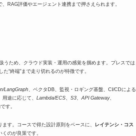
で、RAG評価やエージェント連携まで押さえられます。
扱うため、クラウド実装・運用の感覚を掴めます。プレスでは
した“終端”まで走り切れるのが特徴です。
n/LangGraph
、ベクタDB、監視・ロギング基盤、CI/CDによる
。用途に応じて、
Lambda/ECS、S3、API Gateway、
的です。
ります。コースで得た設計原則をベースに、
レイテンシ・コス
いくのが良策です。