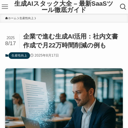
生成AIスタック大全 – 最新SaaSツ
ール徹底ガイド
ホーム
生産性向上
企業で進む生成AI活用：社内文書
2025
8/17
作成で月22万時間削減の例も
2025年8月17日
生産性向上