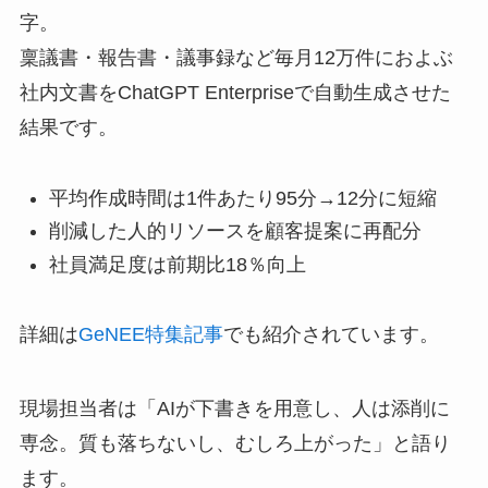
字。
稟議書・報告書・議事録など毎月12万件におよぶ
社内文書をChatGPT Enterpriseで自動生成させた
結果です。
平均作成時間は1件あたり95分→12分に短縮
削減した人的リソースを顧客提案に再配分
社員満足度は前期比18％向上
詳細は
GeNEE特集記事
でも紹介されています。
現場担当者は「AIが下書きを用意し、人は添削に
専念。質も落ちないし、むしろ上がった」と語り
ます。