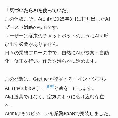
「気づいたらAIを使っていた」
この体験こそ、Arentが2025年8月に打ち出した
AI
ブースト戦略
の核心です。
ユーザーは従来のチャットボットのようにAIを呼
び出す必要がありません。
日々の業務フローの中で、自然にAIが提案・自動
化・修正を行い、作業を滑らかに進めます。
この発想は、Gartnerが指摘する「インビジブル
参照
AI（Invisible AI）」
と軌を一にします。
AIは道具ではなく、空気のように溶け込む存在
へ。
Arentはそのビジョンを
業務SaaS
で実装しました。