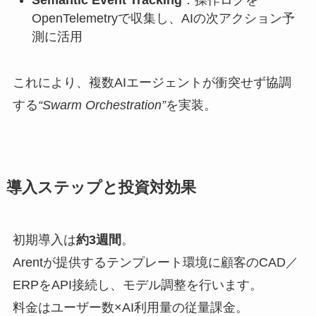
Semantic Event Tracking
：操作ログを
OpenTelemetryで収集し、AIの次アクション予
測に活用
これにより、複数AIエージェントが衝突せず協調
する
“Swarm Orchestration”
を実装。
導入ステップと投資対効果
初期導入は
約3週間
。
Arentが提供するテンプレート環境に顧客のCAD／
ERPをAPI接続し、モデル調整を行います。
料金はユーザー数×AI利用量の従量課金。