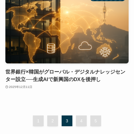
世界銀行×韓国がグローバル・デジタルナレッジセン
ター設立──生成AIで新興国のDXを後押し
2025年12月11日
1
2
3
4
5