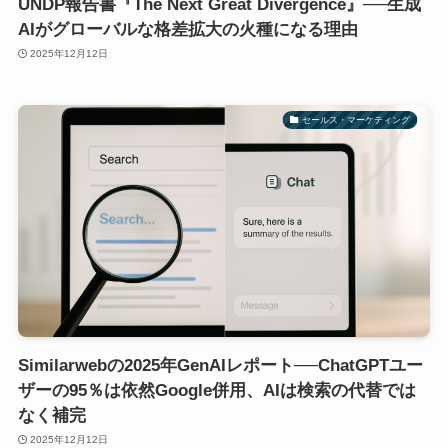
UNDP報告書『The Next Great Divergence』──生成
AIがグローバルな格差拡大の火種になる理由
2025年12月12日
セールス・マーケティング
Similarwebの2025年GenAIレポート──ChatGPTユー
ザーの95％は依然Google併用、AIは検索の代替では
なく補完
2025年12月12日