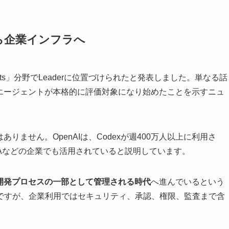
ら企業インフラへ
ding Agents」分野でLeaderに位置づけられたと発表しました。単なる話
グエージェントが本格的に評価対象になり始めたことを示すニュ
りません。OpenAIは、Codexが週400万人以上に利用さ
ies、NVIDIAなどの企業でも活用されていると説明しています。
の開発プロセスの一部として管理される時代
へ進んでいるという
ですが、企業利用ではセキュリティ、承認、権限、監査まで含