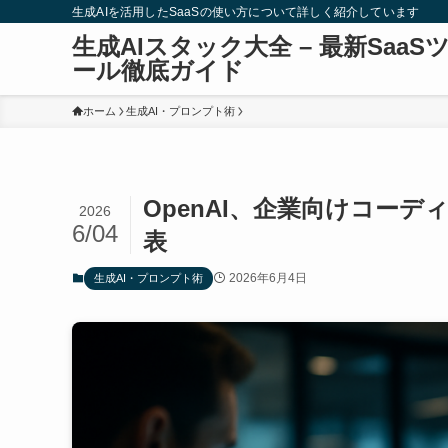
生成AIを活用したSaaSの使い方について詳しく紹介しています
生成AIスタック大全 – 最新SaaS
ール徹底ガイド
ホーム
生成AI・プロンプト術
OpenAI、企業向けコーデ
2026
6/04
表
2026年6月4日
生成AI・プロンプト術