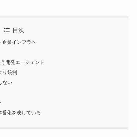
目次
ら企業インフラへ
が使う開発エージェント
より統制
しない
ト
の本番化を映している