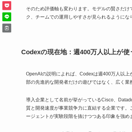
そのため評価軸も変わります。モデルの賢さだけ
ク、チームでの運用しやすさが見られるようにな
Codexの現在地：週400万人以上が
OpenAIの説明によれば、Codexは週400万
部の先進的な開発者だけの遊びではなく、広く業
導入企業として名前が挙がっているCisco、Datadog、
質と開発速度が事業競争力に直結する企業です。
ージェントが実験段階を抜けつつある印象を強め