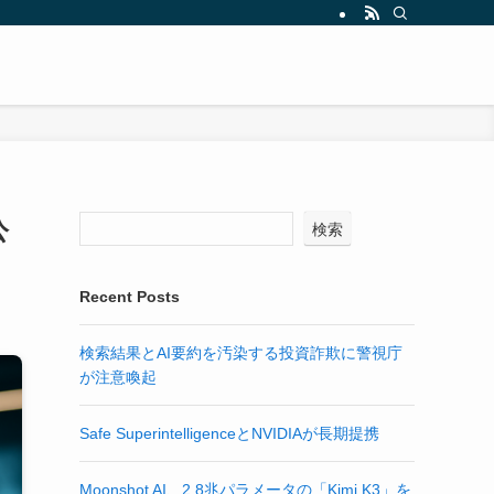
公
検索
Recent Posts
検索結果とAI要約を汚染する投資詐欺に警視庁
が注意喚起
Safe SuperintelligenceとNVIDIAが長期提携
Moonshot AI、2.8兆パラメータの「Kimi K3」を