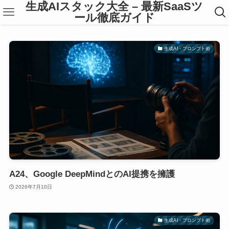
生成AIスタック大全 – 最新SaaSツ
ール徹底ガイド
生成AI・プロンプト術
A24、Google DeepMindとのAI提携を擁護
2026年7月10日
生成AI・プロンプト術