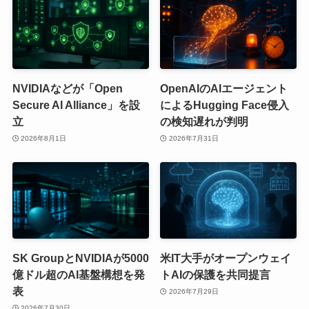
NVIDIAなどが「Open
OpenAIのAIエージェント
Secure AI Alliance」を設
によるHugging Face侵入
立
の検知遅れが判明
2026年8月1日
2026年7月31日
SK GroupとNVIDIAが5000
米IT大手がオープンウェイ
億ドル超のAI基盤構想を発
トAIの保護を共同提言
表
2026年7月29日
2026年7月30日